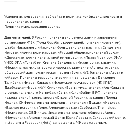
Условия использования веб-сайта и политика конфиденциальности и
персональных данных
Политика использования cookies
Для читателей:
В России признаны экстремистскими и запрещены
организации ФБК (Фонд борьбы с коррупцией, признан иноагентом),
Штабы Навального, «Национал-большевистская партия», «Свидетели
Иеговы», «Армия воли народа», «Русский общенациональный союз»,
«Движение против нелегальной иммиграции», «Правый сектор», УНА-
УНСО, УПА, «Тризуб им. Степана Бандеры», «Мизантропик дивижн»,
«Меджлис крымскотатарского народа», движение «Артподготовка»,
общероссийская политическая партия «Воля», АУЕ, батальоны «Азов» и
«Айдар». Признаны террористическими и запрещены: «Движение
Талибан», «Имарат Кавказ», «Исламское государство» (ИГ, ИГИЛ),
Джебхад-ан-Нусра, «АУМ Синрике», «Братья-мусульмане», «Аль-Каида в
странах исламского Магриба», «Сеть», «Колумбайн». В РФ признана
нежелательной деятельность «Открытой России», издания «Проект
Медиа». СМИ-иноагентами признаны: телеканал «Дождь», «Медуза»,
«Важные истории», «Голос Америки», радио «Свобода», The Insider,
«Медиазона», ОВД-инфо. Иноагентами признаны общество/центр
«Мемориал», «Аналитический Центр Юрия Левады», Сахаровский центр.
Instagram и Facebook (Metа) запрещены в РФ за экстремизм.