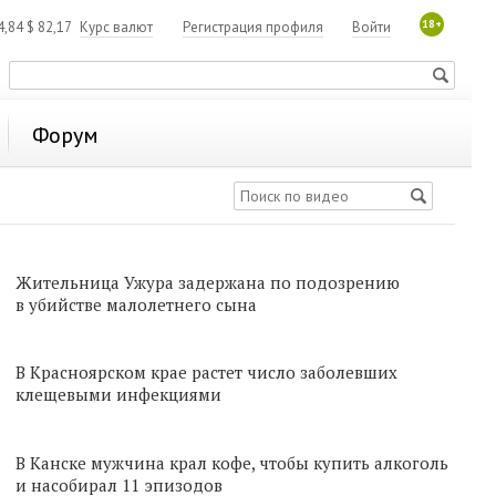
18+
4,84
$
82,17
Курс валют
Регистрация профиля
Войти
Форум
Жительница Ужура задержана по подозрению
в убийстве малолетнего сына
В Красноярском крае растет число заболевших
клещевыми инфекциями
В Канске мужчина крал кофе, чтобы купить алкоголь
и насобирал 11 эпизодов