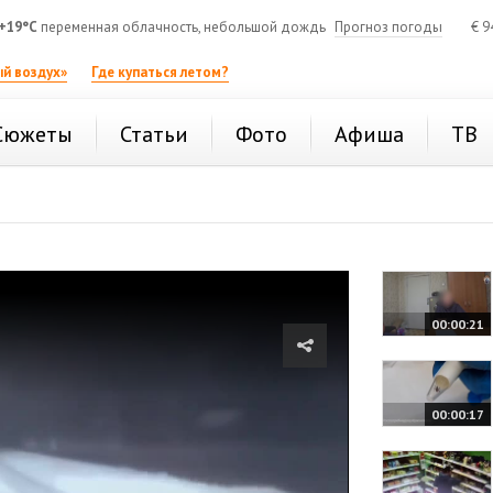
+19°C
переменная облачность, небольшой дождь
Прогноз погоды
€
9
й воздух»
Где купаться летом?
Сюжеты
Статьи
Фото
Афиша
ТВ
00:00:21
00:00:17