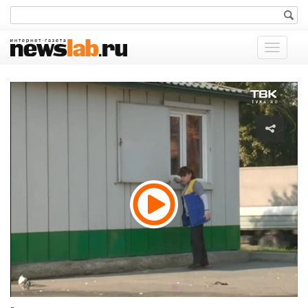
Показат
меню