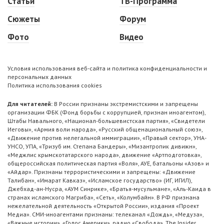
Статьи
ТВ-Программа
Сюжеты
Форум
Фото
Видео
Условия использования веб-сайта и политика конфиденциальности и
персональных данных
Политика использования cookies
Для читателей:
В России признаны экстремистскими и запрещены
организации ФБК (Фонд борьбы с коррупцией, признан иноагентом),
Штабы Навального, «Национал-большевистская партия», «Свидетели
Иеговы», «Армия воли народа», «Русский общенациональный союз»,
«Движение против нелегальной иммиграции», «Правый сектор», УНА-
УНСО, УПА, «Тризуб им. Степана Бандеры», «Мизантропик дивижн»,
«Меджлис крымскотатарского народа», движение «Артподготовка»,
общероссийская политическая партия «Воля», АУЕ, батальоны «Азов» и
«Айдар». Признаны террористическими и запрещены: «Движение
Талибан», «Имарат Кавказ», «Исламское государство» (ИГ, ИГИЛ),
Джебхад-ан-Нусра, «АУМ Синрике», «Братья-мусульмане», «Аль-Каида в
странах исламского Магриба», «Сеть», «Колумбайн». В РФ признана
нежелательной деятельность «Открытой России», издания «Проект
Медиа». СМИ-иноагентами признаны: телеканал «Дождь», «Медуза»,
«Важные истории», «Голос Америки», радио «Свобода», The Insider,