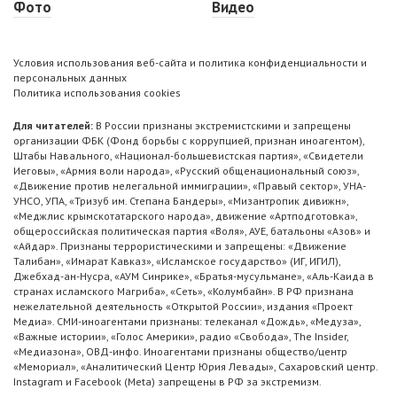
Фото
Видео
Условия использования веб-сайта и политика конфиденциальности и
персональных данных
Политика использования cookies
Для читателей:
В России признаны экстремистскими и запрещены
организации ФБК (Фонд борьбы с коррупцией, признан иноагентом),
Штабы Навального, «Национал-большевистская партия», «Свидетели
Иеговы», «Армия воли народа», «Русский общенациональный союз»,
«Движение против нелегальной иммиграции», «Правый сектор», УНА-
УНСО, УПА, «Тризуб им. Степана Бандеры», «Мизантропик дивижн»,
«Меджлис крымскотатарского народа», движение «Артподготовка»,
общероссийская политическая партия «Воля», АУЕ, батальоны «Азов» и
«Айдар». Признаны террористическими и запрещены: «Движение
Талибан», «Имарат Кавказ», «Исламское государство» (ИГ, ИГИЛ),
Джебхад-ан-Нусра, «АУМ Синрике», «Братья-мусульмане», «Аль-Каида в
странах исламского Магриба», «Сеть», «Колумбайн». В РФ признана
нежелательной деятельность «Открытой России», издания «Проект
Медиа». СМИ-иноагентами признаны: телеканал «Дождь», «Медуза»,
«Важные истории», «Голос Америки», радио «Свобода», The Insider,
«Медиазона», ОВД-инфо. Иноагентами признаны общество/центр
«Мемориал», «Аналитический Центр Юрия Левады», Сахаровский центр.
Instagram и Facebook (Metа) запрещены в РФ за экстремизм.