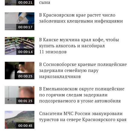
сына
00:00:21
В Красноярском крае растет число
заболевших клещевыми инфекциями
00:00:17
В Канске мужчина крал кофе, чтобы
купить алкоголь и насобирал
11 эпизодов
00:00:14
В Сосновоборске краевые полицейские
задержали семейную пару
наркозакладчиков
00:00:25
В Емельяновском округе полицейские
по горячим следам задержали
подозреваемого в угоне автомобиля
00:01:25
Спасатели МЧС России эвакуировали
туристов на севере Красноярского края
00:00:45