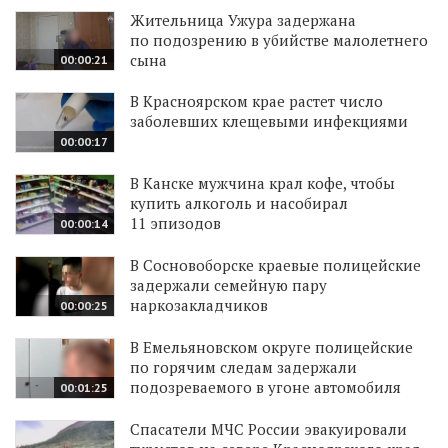
Жительница Ужура задержана
по подозрению в убийстве малолетнего
сына
00:00:21
В Красноярском крае растет число
заболевших клещевыми инфекциями
00:00:17
В Канске мужчина крал кофе, чтобы
купить алкоголь и насобирал
11 эпизодов
00:00:14
В Сосновоборске краевые полицейские
задержали семейную пару
наркозакладчиков
00:00:25
В Емельяновском округе полицейские
по горячим следам задержали
подозреваемого в угоне автомобиля
00:01:25
Спасатели МЧС России эвакуировали