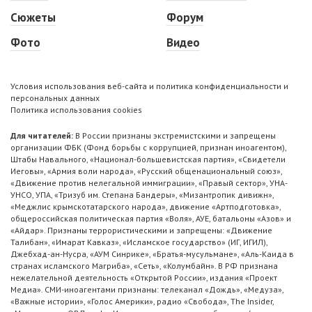
Сюжеты
Форум
Фото
Видео
Условия использования веб-сайта и политика конфиденциальности и
персональных данных
Политика использования cookies
Для читателей:
В России признаны экстремистскими и запрещены
организации ФБК (Фонд борьбы с коррупцией, признан иноагентом),
Штабы Навального, «Национал-большевистская партия», «Свидетели
Иеговы», «Армия воли народа», «Русский общенациональный союз»,
«Движение против нелегальной иммиграции», «Правый сектор», УНА-
УНСО, УПА, «Тризуб им. Степана Бандеры», «Мизантропик дивижн»,
«Меджлис крымскотатарского народа», движение «Артподготовка»,
общероссийская политическая партия «Воля», АУЕ, батальоны «Азов» и
«Айдар». Признаны террористическими и запрещены: «Движение
Талибан», «Имарат Кавказ», «Исламское государство» (ИГ, ИГИЛ),
Джебхад-ан-Нусра, «АУМ Синрике», «Братья-мусульмане», «Аль-Каида в
странах исламского Магриба», «Сеть», «Колумбайн». В РФ признана
нежелательной деятельность «Открытой России», издания «Проект
Медиа». СМИ-иноагентами признаны: телеканал «Дождь», «Медуза»,
«Важные истории», «Голос Америки», радио «Свобода», The Insider,