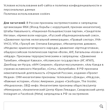
Условия использования веб-сайта и политика конфиденциальности и
персональных данных
Политика использования cookies
Для читателей:
В России признаны экстремистскими и запрещены
организации ФБК (Фонд борьбы с коррупцией, признан иноагентом),
Штабы Навального, «Национал-большевистская партия», «Свидетели
Иеговы», «Армия воли народа», «Русский общенациональный союз»,
«Движение против нелегальной иммиграции», «Правый сектор», УНА-
УНСО, УПА, «Тризуб им. Степана Бандеры», «Мизантропик дивижн»,
«Меджлис крымскотатарского народа», движение «Артподготовка»,
общероссийская политическая партия «Воля», АУЕ, батальоны «Азов» и
«Айдар». Признаны террористическими и запрещены: «Движение
Талибан», «Имарат Кавказ», «Исламское государство» (ИГ, ИГИЛ),
Джебхад-ан-Нусра, «АУМ Синрике», «Братья-мусульмане», «Аль-Каида в
странах исламского Магриба», «Сеть», «Колумбайн». В РФ признана
нежелательной деятельность «Открытой России», издания «Проект
Медиа». СМИ-иноагентами признаны: телеканал «Дождь», «Медуза»,
«Важные истории», «Голос Америки», радио «Свобода», The Insider,
«Медиазона», ОВД-инфо. Иноагентами признаны общество/центр
«Мемориал», «Аналитический Центр Юрия Левады», Сахаровский центр.
Instagram и Facebook (Metа) запрещены в РФ за экстремизм.