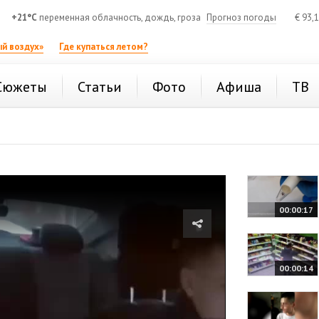
+21°C
переменная облачность, дождь, гроза
Прогноз погоды
€
93,
й воздух»
Где купаться летом?
Сюжеты
Статьи
Фото
Афиша
ТВ
00:00:17
00:00:14