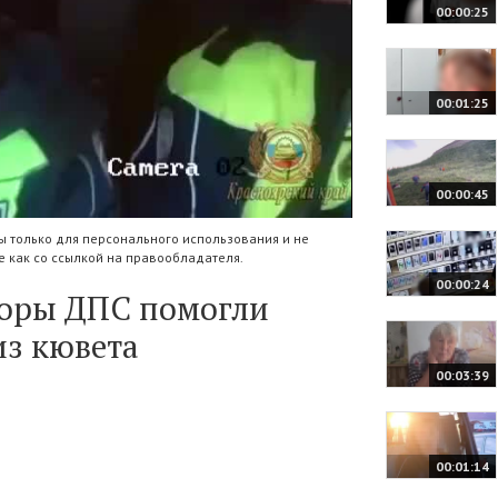
00:00:25
00:01:25
00:00:45
 только для персонального использования и не
 как со ссылкой на правообладателя.
00:00:24
торы ДПС помогли
з кювета
00:03:39
00:01:14