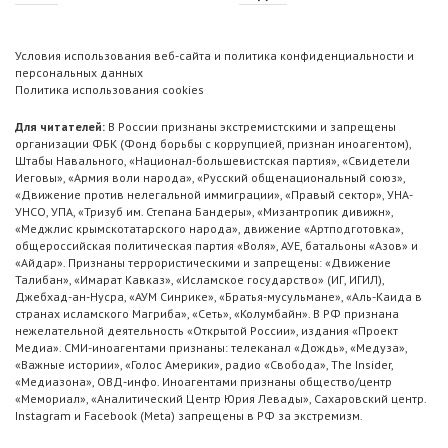
Условия использования веб-сайта и политика конфиденциальности и
персональных данных
Политика использования cookies
Для читателей:
В России признаны экстремистскими и запрещены
организации ФБК (Фонд борьбы с коррупцией, признан иноагентом),
Штабы Навального, «Национал-большевистская партия», «Свидетели
Иеговы», «Армия воли народа», «Русский общенациональный союз»,
«Движение против нелегальной иммиграции», «Правый сектор», УНА-
УНСО, УПА, «Тризуб им. Степана Бандеры», «Мизантропик дивижн»,
«Меджлис крымскотатарского народа», движение «Артподготовка»,
общероссийская политическая партия «Воля», АУЕ, батальоны «Азов» и
«Айдар». Признаны террористическими и запрещены: «Движение
Талибан», «Имарат Кавказ», «Исламское государство» (ИГ, ИГИЛ),
Джебхад-ан-Нусра, «АУМ Синрике», «Братья-мусульмане», «Аль-Каида в
странах исламского Магриба», «Сеть», «Колумбайн». В РФ признана
нежелательной деятельность «Открытой России», издания «Проект
Медиа». СМИ-иноагентами признаны: телеканал «Дождь», «Медуза»,
«Важные истории», «Голос Америки», радио «Свобода», The Insider,
«Медиазона», ОВД-инфо. Иноагентами признаны общество/центр
«Мемориал», «Аналитический Центр Юрия Левады», Сахаровский центр.
Instagram и Facebook (Metа) запрещены в РФ за экстремизм.