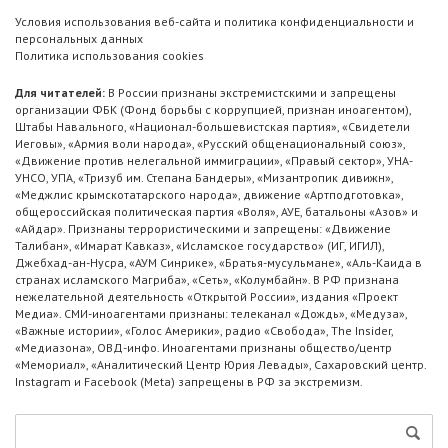
Условия использования веб-сайта и политика конфиденциальности и
персональных данных
Политика использования cookies
Для читателей:
В России признаны экстремистскими и запрещены
организации ФБК (Фонд борьбы с коррупцией, признан иноагентом),
Штабы Навального, «Национал-большевистская партия», «Свидетели
Иеговы», «Армия воли народа», «Русский общенациональный союз»,
«Движение против нелегальной иммиграции», «Правый сектор», УНА-
УНСО, УПА, «Тризуб им. Степана Бандеры», «Мизантропик дивижн»,
«Меджлис крымскотатарского народа», движение «Артподготовка»,
общероссийская политическая партия «Воля», АУЕ, батальоны «Азов» и
«Айдар». Признаны террористическими и запрещены: «Движение
Талибан», «Имарат Кавказ», «Исламское государство» (ИГ, ИГИЛ),
Джебхад-ан-Нусра, «АУМ Синрике», «Братья-мусульмане», «Аль-Каида в
странах исламского Магриба», «Сеть», «Колумбайн». В РФ признана
нежелательной деятельность «Открытой России», издания «Проект
Медиа». СМИ-иноагентами признаны: телеканал «Дождь», «Медуза»,
«Важные истории», «Голос Америки», радио «Свобода», The Insider,
«Медиазона», ОВД-инфо. Иноагентами признаны общество/центр
«Мемориал», «Аналитический Центр Юрия Левады», Сахаровский центр.
Instagram и Facebook (Metа) запрещены в РФ за экстремизм.