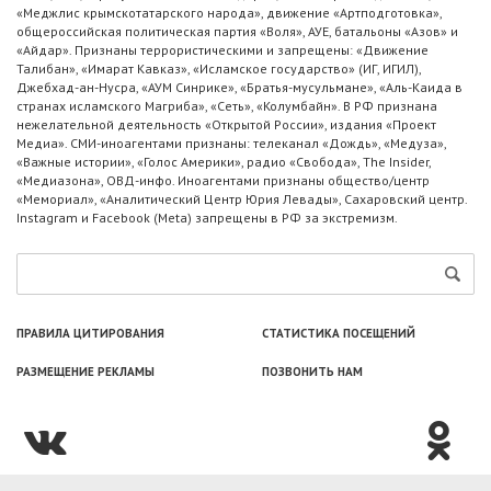
«Меджлис крымскотатарского народа», движение «Артподготовка»,
общероссийская политическая партия «Воля», АУЕ, батальоны «Азов» и
«Айдар». Признаны террористическими и запрещены: «Движение
Талибан», «Имарат Кавказ», «Исламское государство» (ИГ, ИГИЛ),
Джебхад-ан-Нусра, «АУМ Синрике», «Братья-мусульмане», «Аль-Каида в
странах исламского Магриба», «Сеть», «Колумбайн». В РФ признана
нежелательной деятельность «Открытой России», издания «Проект
Медиа». СМИ-иноагентами признаны: телеканал «Дождь», «Медуза»,
«Важные истории», «Голос Америки», радио «Свобода», The Insider,
«Медиазона», ОВД-инфо. Иноагентами признаны общество/центр
«Мемориал», «Аналитический Центр Юрия Левады», Сахаровский центр.
Instagram и Facebook (Metа) запрещены в РФ за экстремизм.
ПРАВИЛА ЦИТИРОВАНИЯ
СТАТИСТИКА ПОСЕЩЕНИЙ
РАЗМЕЩЕНИЕ РЕКЛАМЫ
ПОЗВОНИТЬ НАМ