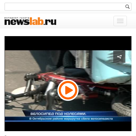
Показат
меню