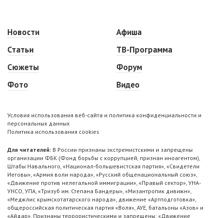
Новости
Афиша
Статьи
ТВ-Программа
Сюжеты
Форум
Фото
Видео
Условия использования веб-сайта и политика конфиденциальности и
персональных данных
Политика использования cookies
Для читателей:
В России признаны экстремистскими и запрещены
организации ФБК (Фонд борьбы с коррупцией, признан иноагентом),
Штабы Навального, «Национал-большевистская партия», «Свидетели
Иеговы», «Армия воли народа», «Русский общенациональный союз»,
«Движение против нелегальной иммиграции», «Правый сектор», УНА-
УНСО, УПА, «Тризуб им. Степана Бандеры», «Мизантропик дивижн»,
«Меджлис крымскотатарского народа», движение «Артподготовка»,
общероссийская политическая партия «Воля», АУЕ, батальоны «Азов» и
«Айдар». Признаны террористическими и запрещены: «Движение