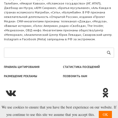
Талибан», «Имарат Кавказ», «Исламское государство» (ИГ, ИГИЛ),
Джебхад-ан-Нусра, «АУМ Синрике», «Братья-мусульмане», «Аль-Каида в
странах исламского Магриба», «Сеть», «Колумбайн». В РФ признана
нежелательной деятельность «Открытой России», издания «Проект
Медиа». СМИ-иноагентами признаны: телеканал «Дождь», «Медуза»,
«Важные истории», «Голос Америки», радио «Свобода», The Insider,
«Медиазона», ОВД-инфо. Иноагентами признаны общество/центр
«Мемориал», «Аналитический Центр Юрия Левады», Сахаровский центр.
Instagram и Facebook (Metа) запрещены в РФ за экстремизм.
ПРАВИЛА ЦИТИРОВАНИЯ
СТАТИСТИКА ПОСЕЩЕНИЙ
РАЗМЕЩЕНИЕ РЕКЛАМЫ
ПОЗВОНИТЬ НАМ
We use cookies to ensure that you have the best experience on our website. If
© ООО «Лаборатория Новоcтей», 2003—2026.
you continue to use this site we assume that you accept this.
OK