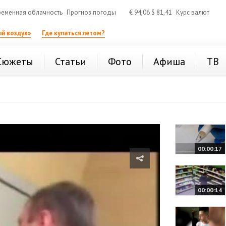
еменная облачность
Прогноз погоды
€
94,06
$
81,41
Курс валют
й воздух»
Где купаться летом?
Сюжеты
Статьи
Фото
Афиша
ТВ
00:00:17
00:00:14