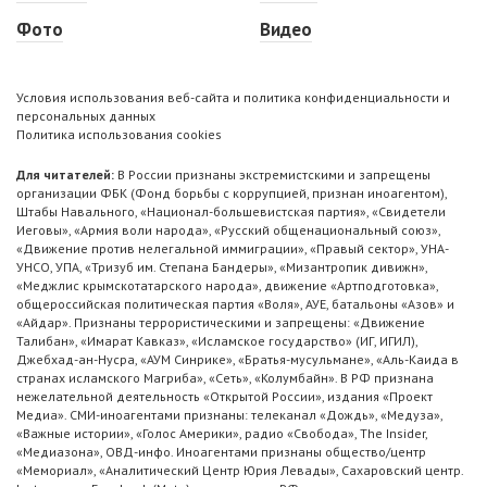
Фото
Видео
Условия использования веб-сайта и политика конфиденциальности и
персональных данных
Политика использования cookies
Для читателей:
В России признаны экстремистскими и запрещены
организации ФБК (Фонд борьбы с коррупцией, признан иноагентом),
Штабы Навального, «Национал-большевистская партия», «Свидетели
Иеговы», «Армия воли народа», «Русский общенациональный союз»,
«Движение против нелегальной иммиграции», «Правый сектор», УНА-
УНСО, УПА, «Тризуб им. Степана Бандеры», «Мизантропик дивижн»,
«Меджлис крымскотатарского народа», движение «Артподготовка»,
общероссийская политическая партия «Воля», АУЕ, батальоны «Азов» и
«Айдар». Признаны террористическими и запрещены: «Движение
Талибан», «Имарат Кавказ», «Исламское государство» (ИГ, ИГИЛ),
Джебхад-ан-Нусра, «АУМ Синрике», «Братья-мусульмане», «Аль-Каида в
странах исламского Магриба», «Сеть», «Колумбайн». В РФ признана
нежелательной деятельность «Открытой России», издания «Проект
Медиа». СМИ-иноагентами признаны: телеканал «Дождь», «Медуза»,
«Важные истории», «Голос Америки», радио «Свобода», The Insider,
«Медиазона», ОВД-инфо. Иноагентами признаны общество/центр
«Мемориал», «Аналитический Центр Юрия Левады», Сахаровский центр.