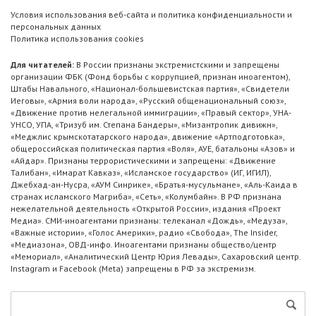
Условия использования веб-сайта и политика конфиденциальности и
персональных данных
Политика использования cookies
Для читателей:
В России признаны экстремистскими и запрещены
организации ФБК (Фонд борьбы с коррупцией, признан иноагентом),
Штабы Навального, «Национал-большевистская партия», «Свидетели
Иеговы», «Армия воли народа», «Русский общенациональный союз»,
«Движение против нелегальной иммиграции», «Правый сектор», УНА-
УНСО, УПА, «Тризуб им. Степана Бандеры», «Мизантропик дивижн»,
«Меджлис крымскотатарского народа», движение «Артподготовка»,
общероссийская политическая партия «Воля», АУЕ, батальоны «Азов» и
«Айдар». Признаны террористическими и запрещены: «Движение
Талибан», «Имарат Кавказ», «Исламское государство» (ИГ, ИГИЛ),
Джебхад-ан-Нусра, «АУМ Синрике», «Братья-мусульмане», «Аль-Каида в
странах исламского Магриба», «Сеть», «Колумбайн». В РФ признана
нежелательной деятельность «Открытой России», издания «Проект
Медиа». СМИ-иноагентами признаны: телеканал «Дождь», «Медуза»,
«Важные истории», «Голос Америки», радио «Свобода», The Insider,
«Медиазона», ОВД-инфо. Иноагентами признаны общество/центр
«Мемориал», «Аналитический Центр Юрия Левады», Сахаровский центр.
Instagram и Facebook (Metа) запрещены в РФ за экстремизм.