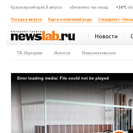
Красноярский край, 8 августа
обновлено: час назад
+16°C
обл
Погода в августе
Карта отключений воды
Спецпроект «Чисты
Новости
ТВ-Передачи
Новости
Пользовательское
Error loading media: File could not be played