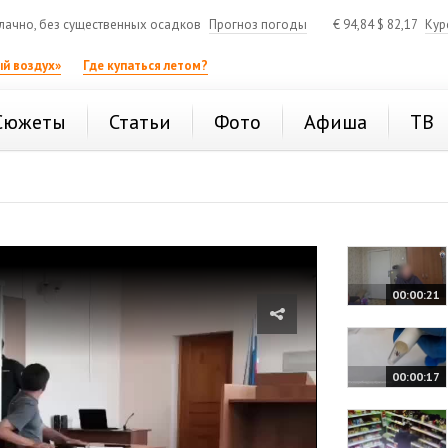
ачно, без существенных осадков
Прогноз погоды
€
94,84
$
82,17
Кур
й воздух»
Где купаться летом?
Сюжеты
Статьи
Фото
Афиша
ТВ
00:00:21
00:00:17