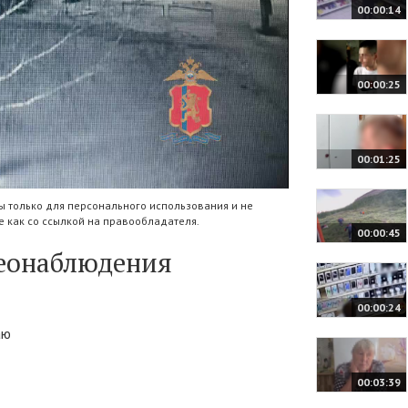
00:00:14
00:00:25
00:01:25
 только для персонального использования и не
 как со ссылкой на правообладателя.
00:00:45
деонаблюдения
00:00:24
аю
00:03:39