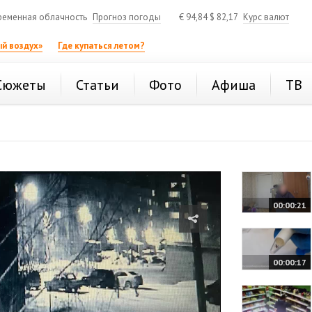
ременная облачность
Прогноз погоды
€
94,84
$
82,17
Курс валют
й воздух»
Где купаться летом?
Сюжеты
Статьи
Фото
Афиша
ТВ
00:00:21
00:00:17