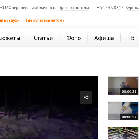
+16°C
переменная облачность
Прогноз погоды
€
94,84
$
82,17
Курс в
й воздух»
Где купаться летом?
Сюжеты
Статьи
Фото
Афиша
ТВ
00:00:21
00:00:17