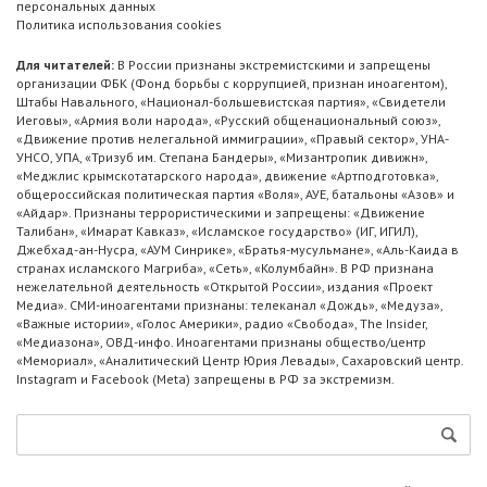
персональных данных
Политика использования cookies
Для читателей:
В России признаны экстремистскими и запрещены
организации ФБК (Фонд борьбы с коррупцией, признан иноагентом),
Штабы Навального, «Национал-большевистская партия», «Свидетели
Иеговы», «Армия воли народа», «Русский общенациональный союз»,
«Движение против нелегальной иммиграции», «Правый сектор», УНА-
УНСО, УПА, «Тризуб им. Степана Бандеры», «Мизантропик дивижн»,
«Меджлис крымскотатарского народа», движение «Артподготовка»,
общероссийская политическая партия «Воля», АУЕ, батальоны «Азов» и
«Айдар». Признаны террористическими и запрещены: «Движение
Талибан», «Имарат Кавказ», «Исламское государство» (ИГ, ИГИЛ),
Джебхад-ан-Нусра, «АУМ Синрике», «Братья-мусульмане», «Аль-Каида в
странах исламского Магриба», «Сеть», «Колумбайн». В РФ признана
нежелательной деятельность «Открытой России», издания «Проект
Медиа». СМИ-иноагентами признаны: телеканал «Дождь», «Медуза»,
«Важные истории», «Голос Америки», радио «Свобода», The Insider,
«Медиазона», ОВД-инфо. Иноагентами признаны общество/центр
«Мемориал», «Аналитический Центр Юрия Левады», Сахаровский центр.
Instagram и Facebook (Metа) запрещены в РФ за экстремизм.