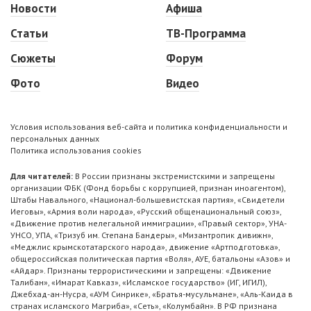
Новости
Афиша
Статьи
ТВ-Программа
Сюжеты
Форум
Фото
Видео
Условия использования веб-сайта и политика конфиденциальности и
персональных данных
Политика использования cookies
Для читателей:
В России признаны экстремистскими и запрещены
организации ФБК (Фонд борьбы с коррупцией, признан иноагентом),
Штабы Навального, «Национал-большевистская партия», «Свидетели
Иеговы», «Армия воли народа», «Русский общенациональный союз»,
«Движение против нелегальной иммиграции», «Правый сектор», УНА-
УНСО, УПА, «Тризуб им. Степана Бандеры», «Мизантропик дивижн»,
«Меджлис крымскотатарского народа», движение «Артподготовка»,
общероссийская политическая партия «Воля», АУЕ, батальоны «Азов» и
«Айдар». Признаны террористическими и запрещены: «Движение
Талибан», «Имарат Кавказ», «Исламское государство» (ИГ, ИГИЛ),
Джебхад-ан-Нусра, «АУМ Синрике», «Братья-мусульмане», «Аль-Каида в
странах исламского Магриба», «Сеть», «Колумбайн». В РФ признана