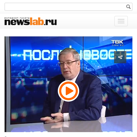
Показат
меню