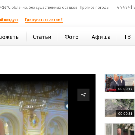
+16°C
облачно, без существенных осадков
Прогноз погоды
€
94,84
$
8
й воздух»
Где купаться летом?
Сюжеты
Статьи
Фото
Афиша
ТВ
00:00:17
00:00:51