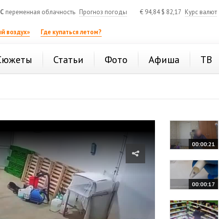
°C
переменная облачность
Прогноз погоды
€
94,84
$
82,17
Курс валют
й воздух»
Где купаться летом?
Сюжеты
Статьи
Фото
Афиша
ТВ
00:00:21
00:00:17