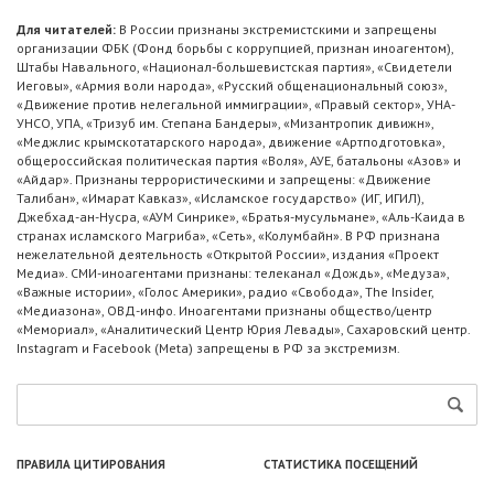
Для читателей:
В России признаны экстремистскими и запрещены
организации ФБК (Фонд борьбы с коррупцией, признан иноагентом),
Штабы Навального, «Национал-большевистская партия», «Свидетели
Иеговы», «Армия воли народа», «Русский общенациональный союз»,
«Движение против нелегальной иммиграции», «Правый сектор», УНА-
УНСО, УПА, «Тризуб им. Степана Бандеры», «Мизантропик дивижн»,
«Меджлис крымскотатарского народа», движение «Артподготовка»,
общероссийская политическая партия «Воля», АУЕ, батальоны «Азов» и
«Айдар». Признаны террористическими и запрещены: «Движение
Талибан», «Имарат Кавказ», «Исламское государство» (ИГ, ИГИЛ),
Джебхад-ан-Нусра, «АУМ Синрике», «Братья-мусульмане», «Аль-Каида в
странах исламского Магриба», «Сеть», «Колумбайн». В РФ признана
нежелательной деятельность «Открытой России», издания «Проект
Медиа». СМИ-иноагентами признаны: телеканал «Дождь», «Медуза»,
«Важные истории», «Голос Америки», радио «Свобода», The Insider,
«Медиазона», ОВД-инфо. Иноагентами признаны общество/центр
«Мемориал», «Аналитический Центр Юрия Левады», Сахаровский центр.
Instagram и Facebook (Metа) запрещены в РФ за экстремизм.
ПРАВИЛА ЦИТИРОВАНИЯ
СТАТИСТИКА ПОСЕЩЕНИЙ