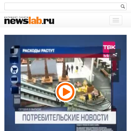
Показат
меню