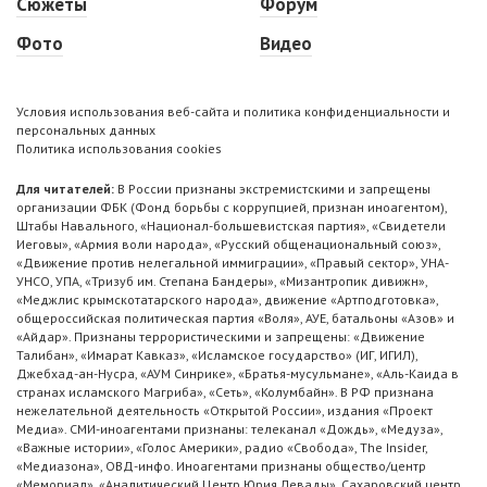
Сюжеты
Форум
Фото
Видео
Условия использования веб-сайта и политика конфиденциальности и
персональных данных
Политика использования cookies
Для читателей:
В России признаны экстремистскими и запрещены
организации ФБК (Фонд борьбы с коррупцией, признан иноагентом),
Штабы Навального, «Национал-большевистская партия», «Свидетели
Иеговы», «Армия воли народа», «Русский общенациональный союз»,
«Движение против нелегальной иммиграции», «Правый сектор», УНА-
УНСО, УПА, «Тризуб им. Степана Бандеры», «Мизантропик дивижн»,
«Меджлис крымскотатарского народа», движение «Артподготовка»,
общероссийская политическая партия «Воля», АУЕ, батальоны «Азов» и
«Айдар». Признаны террористическими и запрещены: «Движение
Талибан», «Имарат Кавказ», «Исламское государство» (ИГ, ИГИЛ),
Джебхад-ан-Нусра, «АУМ Синрике», «Братья-мусульмане», «Аль-Каида в
странах исламского Магриба», «Сеть», «Колумбайн». В РФ признана
нежелательной деятельность «Открытой России», издания «Проект
Медиа». СМИ-иноагентами признаны: телеканал «Дождь», «Медуза»,
«Важные истории», «Голос Америки», радио «Свобода», The Insider,
«Медиазона», ОВД-инфо. Иноагентами признаны общество/центр
«Мемориал», «Аналитический Центр Юрия Левады», Сахаровский центр.