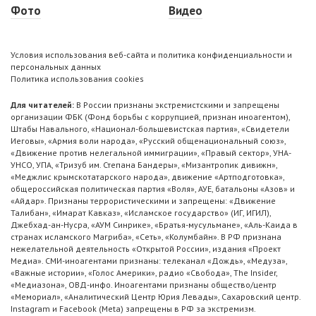
Фото
Видео
Условия использования веб-сайта и политика конфиденциальности и
персональных данных
Политика использования cookies
Для читателей:
В России признаны экстремистскими и запрещены
организации ФБК (Фонд борьбы с коррупцией, признан иноагентом),
Штабы Навального, «Национал-большевистская партия», «Свидетели
Иеговы», «Армия воли народа», «Русский общенациональный союз»,
«Движение против нелегальной иммиграции», «Правый сектор», УНА-
УНСО, УПА, «Тризуб им. Степана Бандеры», «Мизантропик дивижн»,
«Меджлис крымскотатарского народа», движение «Артподготовка»,
общероссийская политическая партия «Воля», АУЕ, батальоны «Азов» и
«Айдар». Признаны террористическими и запрещены: «Движение
Талибан», «Имарат Кавказ», «Исламское государство» (ИГ, ИГИЛ),
Джебхад-ан-Нусра, «АУМ Синрике», «Братья-мусульмане», «Аль-Каида в
странах исламского Магриба», «Сеть», «Колумбайн». В РФ признана
нежелательной деятельность «Открытой России», издания «Проект
Медиа». СМИ-иноагентами признаны: телеканал «Дождь», «Медуза»,
«Важные истории», «Голос Америки», радио «Свобода», The Insider,
«Медиазона», ОВД-инфо. Иноагентами признаны общество/центр
«Мемориал», «Аналитический Центр Юрия Левады», Сахаровский центр.
Instagram и Facebook (Metа) запрещены в РФ за экстремизм.