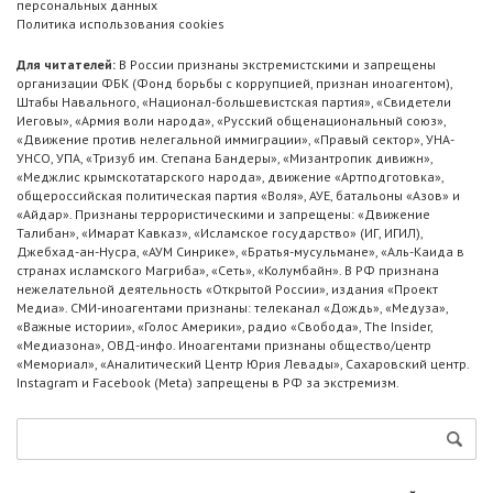
персональных данных
Политика использования cookies
Для читателей:
В России признаны экстремистскими и запрещены
организации ФБК (Фонд борьбы с коррупцией, признан иноагентом),
Штабы Навального, «Национал-большевистская партия», «Свидетели
Иеговы», «Армия воли народа», «Русский общенациональный союз»,
«Движение против нелегальной иммиграции», «Правый сектор», УНА-
УНСО, УПА, «Тризуб им. Степана Бандеры», «Мизантропик дивижн»,
«Меджлис крымскотатарского народа», движение «Артподготовка»,
общероссийская политическая партия «Воля», АУЕ, батальоны «Азов» и
«Айдар». Признаны террористическими и запрещены: «Движение
Талибан», «Имарат Кавказ», «Исламское государство» (ИГ, ИГИЛ),
Джебхад-ан-Нусра, «АУМ Синрике», «Братья-мусульмане», «Аль-Каида в
странах исламского Магриба», «Сеть», «Колумбайн». В РФ признана
нежелательной деятельность «Открытой России», издания «Проект
Медиа». СМИ-иноагентами признаны: телеканал «Дождь», «Медуза»,
«Важные истории», «Голос Америки», радио «Свобода», The Insider,
«Медиазона», ОВД-инфо. Иноагентами признаны общество/центр
«Мемориал», «Аналитический Центр Юрия Левады», Сахаровский центр.
Instagram и Facebook (Metа) запрещены в РФ за экстремизм.