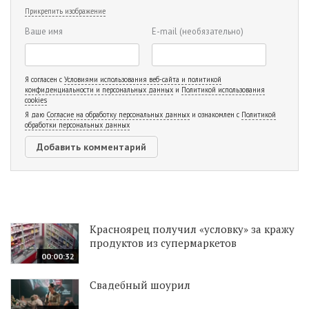
Прикрепить изображение
Ваше имя
E-mail
(необязательно)
Я согласен с
Условиями использования веб-сайта и политикой
конфиденциальности и персональных данных
и
Политикой использования
cookies
Я даю
Согласие на обработку персональных данных
и ознакомлен с
Политикой
обработки персональных данных
Красноярец получил «условку» за кражу
продуктов из супермаркетов
00:00:32
Свадебный шоурил