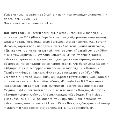
Условия использования веб-сайта и политика конфиденциальности и
персональных данных
Политика использования cookies
Для читателей:
В России признаны экстремистскими и запрещены
организации ФБК (Фонд борьбы с коррупцией, признан иноагентом),
Штабы Навального, «Национал-большевистская партия», «Свидетели
Иеговы», «Армия воли народа», «Русский общенациональный союз»,
«Движение против нелегальной иммиграции», «Правый сектор», УНА-
УНСО, УПА, «Тризуб им. Степана Бандеры», «Мизантропик дивижн»,
«Меджлис крымскотатарского народа», движение «Артподготовка»,
общероссийская политическая партия «Воля», АУЕ, батальоны «Азов» и
«Айдар». Признаны террористическими и запрещены: «Движение
Талибан», «Имарат Кавказ», «Исламское государство» (ИГ, ИГИЛ),
Джебхад-ан-Нусра, «АУМ Синрике», «Братья-мусульмане», «Аль-Каида в
странах исламского Магриба», «Сеть», «Колумбайн». В РФ признана
нежелательной деятельность «Открытой России», издания «Проект
Медиа». СМИ-иноагентами признаны: телеканал «Дождь», «Медуза»,
«Важные истории», «Голос Америки», радио «Свобода», The Insider,
«Медиазона», ОВД-инфо. Иноагентами признаны общество/центр
«Мемориал», «Аналитический Центр Юрия Левады», Сахаровский центр.
Instagram и Facebook (Metа) запрещены в РФ за экстремизм.