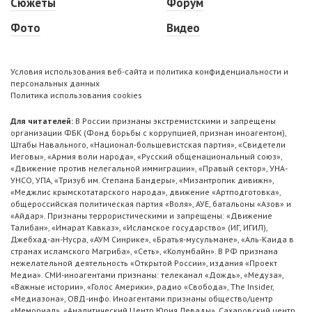
Сюжеты
Форум
Фото
Видео
Условия использования веб-сайта и политика конфиденциальности и
персональных данных
Политика использования cookies
Для читателей:
В России признаны экстремистскими и запрещены
организации ФБК (Фонд борьбы с коррупцией, признан иноагентом),
Штабы Навального, «Национал-большевистская партия», «Свидетели
Иеговы», «Армия воли народа», «Русский общенациональный союз»,
«Движение против нелегальной иммиграции», «Правый сектор», УНА-
УНСО, УПА, «Тризуб им. Степана Бандеры», «Мизантропик дивижн»,
«Меджлис крымскотатарского народа», движение «Артподготовка»,
общероссийская политическая партия «Воля», АУЕ, батальоны «Азов» и
«Айдар». Признаны террористическими и запрещены: «Движение
Талибан», «Имарат Кавказ», «Исламское государство» (ИГ, ИГИЛ),
Джебхад-ан-Нусра, «АУМ Синрике», «Братья-мусульмане», «Аль-Каида в
странах исламского Магриба», «Сеть», «Колумбайн». В РФ признана
нежелательной деятельность «Открытой России», издания «Проект
Медиа». СМИ-иноагентами признаны: телеканал «Дождь», «Медуза»,
«Важные истории», «Голос Америки», радио «Свобода», The Insider,
«Медиазона», ОВД-инфо. Иноагентами признаны общество/центр
«Мемориал», «Аналитический Центр Юрия Левады», Сахаровский центр.