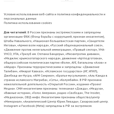
Условия использования веб-сайта и политика конфиденциальности и
персональных данных
Политика использования cookies
Для читателей:
В России признаны экстремистскими и запрещены
организации ФБК (Фонд борьбы с коррупцией, признан иноагентом),
Штабы Навального, «Национал-большевистская партия», «Свидетели
Иеговы», «Армия воли народа», «Русский общенациональный союз»,
«Движение против нелегальной иммиграции», «Правый сектор», УНА-
УНСО, УПА, «Тризуб им. Степана Бандеры», «Мизантропик дивижн»,
«Меджлис крымскотатарского народа», движение «Артподготовка»,
общероссийская политическая партия «Воля», АУЕ, батальоны «Азов» и
«Айдар». Признаны террористическими и запрещены: «Движение
Талибан», «Имарат Кавказ», «Исламское государство» (ИГ, ИГИЛ),
Джебхад-ан-Нусра, «АУМ Синрике», «Братья-мусульмане», «Аль-Каида в
странах исламского Магриба», «Сеть», «Колумбайн». В РФ признана
нежелательной деятельность «Открытой России», издания «Проект
Медиа». СМИ-иноагентами признаны: телеканал «Дождь», «Медуза»,
«Важные истории», «Голос Америки», радио «Свобода», The Insider,
«Медиазона», ОВД-инфо. Иноагентами признаны общество/центр
«Мемориал», «Аналитический Центр Юрия Левады», Сахаровский центр.
Instagram и Facebook (Metа) запрещены в РФ за экстремизм.