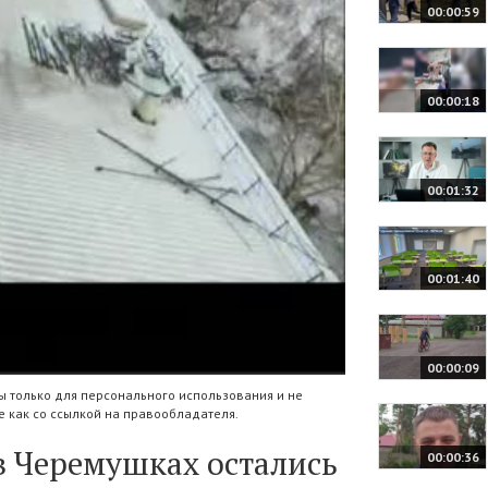
00:00:59
00:00:18
00:01:32
00:01:40
00:00:09
 только для персонального использования и не
 как со ссылкой на правообладателя.
в Черемушках остались
00:00:36