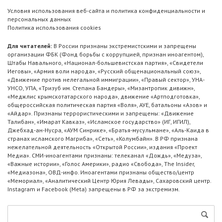
Условия использования веб-сайта и политика конфиденциальности и
персональных данных
Политика использования cookies
Для читателей:
В России признаны экстремистскими и запрещены
организации ФБК (Фонд борьбы с коррупцией, признан иноагентом),
Штабы Навального, «Национал-большевистская партия», «Свидетели
Иеговы», «Армия воли народа», «Русский общенациональный союз»,
«Движение против нелегальной иммиграции», «Правый сектор», УНА-
УНСО, УПА, «Тризуб им. Степана Бандеры», «Мизантропик дивижн»,
«Меджлис крымскотатарского народа», движение «Артподготовка»,
общероссийская политическая партия «Воля», АУЕ, батальоны «Азов» и
«Айдар». Признаны террористическими и запрещены: «Движение
Талибан», «Имарат Кавказ», «Исламское государство» (ИГ, ИГИЛ),
Джебхад-ан-Нусра, «АУМ Синрике», «Братья-мусульмане», «Аль-Каида в
странах исламского Магриба», «Сеть», «Колумбайн». В РФ признана
нежелательной деятельность «Открытой России», издания «Проект
Медиа». СМИ-иноагентами признаны: телеканал «Дождь», «Медуза»,
«Важные истории», «Голос Америки», радио «Свобода», The Insider,
«Медиазона», ОВД-инфо. Иноагентами признаны общество/центр
«Мемориал», «Аналитический Центр Юрия Левады», Сахаровский центр.
Instagram и Facebook (Metа) запрещены в РФ за экстремизм.