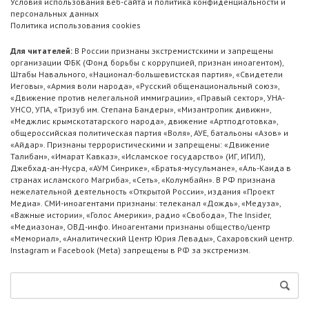
Условия использования веб-сайта и политика конфиденциальности и
персональных данных
Политика использования cookies
Для читателей:
В России признаны экстремистскими и запрещены
организации ФБК (Фонд борьбы с коррупцией, признан иноагентом),
Штабы Навального, «Национал-большевистская партия», «Свидетели
Иеговы», «Армия воли народа», «Русский общенациональный союз»,
«Движение против нелегальной иммиграции», «Правый сектор», УНА-
УНСО, УПА, «Тризуб им. Степана Бандеры», «Мизантропик дивижн»,
«Меджлис крымскотатарского народа», движение «Артподготовка»,
общероссийская политическая партия «Воля», АУЕ, батальоны «Азов» и
«Айдар». Признаны террористическими и запрещены: «Движение
Талибан», «Имарат Кавказ», «Исламское государство» (ИГ, ИГИЛ),
Джебхад-ан-Нусра, «АУМ Синрике», «Братья-мусульмане», «Аль-Каида в
странах исламского Магриба», «Сеть», «Колумбайн». В РФ признана
нежелательной деятельность «Открытой России», издания «Проект
Медиа». СМИ-иноагентами признаны: телеканал «Дождь», «Медуза»,
«Важные истории», «Голос Америки», радио «Свобода», The Insider,
«Медиазона», ОВД-инфо. Иноагентами признаны общество/центр
«Мемориал», «Аналитический Центр Юрия Левады», Сахаровский центр.
Instagram и Facebook (Metа) запрещены в РФ за экстремизм.