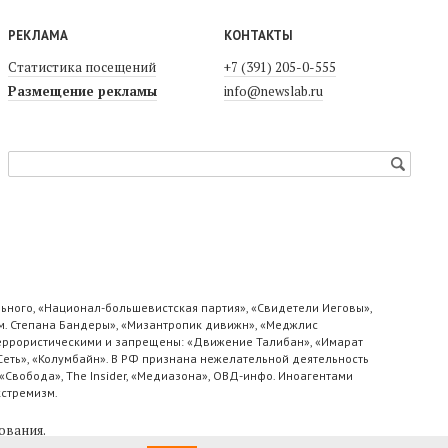
РЕКЛАМА
КОНТАКТЫ
Статистика посещений
+7 (391) 205-0-555
Размещение рекламы
info@newslab.ru
ьного, «Национал-большевистская партия», «Свидетели Иеговы»,
м. Степана Бандеры», «Мизантропик дивижн», «Меджлис
 террористическими и запрещены: «Движение Талибан», «Имарат
«Сеть», «Колумбайн». В РФ признана нежелательной деятельность
«Свобода», The Insider, «Медиазона», ОВД-инфо. Иноагентами
кстремизм.
ования
.