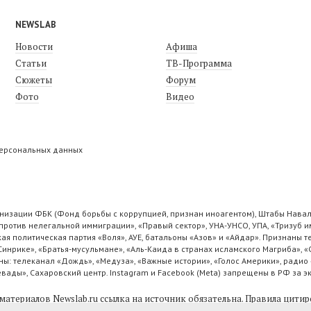
NEWSLAB
Новости
Афиша
Статьи
ТВ-Программа
Сюжеты
Форум
Фото
Видео
персональных данных
низации ФБК (Фонд борьбы с коррупцией, признан иноагентом), Штабы Навал
ротив нелегальной иммиграции», «Правый сектор», УНА-УНСО, УПА, «Тризуб и
ая политическая партия «Воля», АУЕ, батальоны «Азов» и «Айдар». Признаны
 Синрике», «Братья-мусульмане», «Аль-Каида в странах исламского Магриба», 
ы: телеканал «Дождь», «Медуза», «Важные истории», «Голос Америки», радио 
ады», Сахаровский центр. Instagram и Facebook (Metа) запрещены в РФ за э
материалов Newslab.ru ссылка на источник обязательна.
Правила цитир