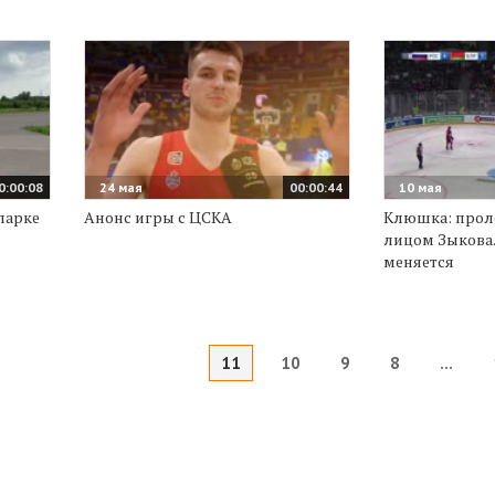
0:00:08
24 мая
00:00:44
10 мая
парке
Анонс игры с ЦСКА
Клюшка: проле
лицом Зыкова.
меняется
11
10
9
8
...