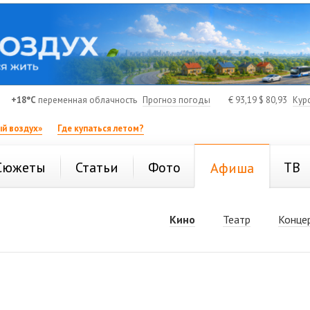
+18°C
переменная облачность
Прогноз погоды
€
93,19
$
80,93
Кур
й воздух»
Где купаться летом?
Сюжеты
Статьи
Фото
ТВ
Афиша
Кино
Театр
Конце