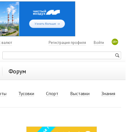
18+
с валют
Регистрация профиля
Войти
Форум
рты
Тусовки
Спорт
Выставки
Знания