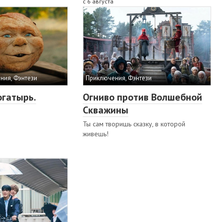
с 6 августа
ния, Фэнтези
Приключения, Фэнтези
огатырь.
Огниво против Волшебной
Скважины
Ты сам творишь сказку, в которой
живешь!