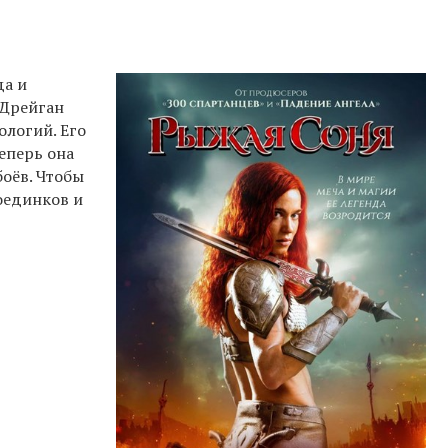
да и
 Дрейган
ологий. Его
теперь она
боёв. Чтобы
оединков и