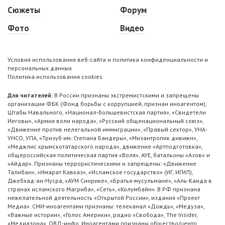
Сюжеты
Форум
Фото
Видео
Условия использования веб-сайта и политика конфиденциальности и
персональных данных
Политика использования cookies
Для читателей:
В России признаны экстремистскими и запрещены
организации ФБК (Фонд борьбы с коррупцией, признан иноагентом),
Штабы Навального, «Национал-большевистская партия», «Свидетели
Иеговы», «Армия воли народа», «Русский общенациональный союз»,
«Движение против нелегальной иммиграции», «Правый сектор», УНА-
УНСО, УПА, «Тризуб им. Степана Бандеры», «Мизантропик дивижн»,
«Меджлис крымскотатарского народа», движение «Артподготовка»,
общероссийская политическая партия «Воля», АУЕ, батальоны «Азов» и
«Айдар». Признаны террористическими и запрещены: «Движение
Талибан», «Имарат Кавказ», «Исламское государство» (ИГ, ИГИЛ),
Джебхад-ан-Нусра, «АУМ Синрике», «Братья-мусульмане», «Аль-Каида в
странах исламского Магриба», «Сеть», «Колумбайн». В РФ признана
нежелательной деятельность «Открытой России», издания «Проект
Медиа». СМИ-иноагентами признаны: телеканал «Дождь», «Медуза»,
«Важные истории», «Голос Америки», радио «Свобода», The Insider,
«Медиазона», ОВД-инфо. Иноагентами признаны общество/центр