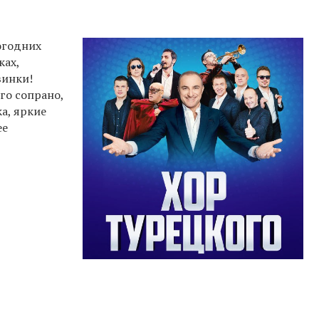
огодних
ках,
винки!
го сопрано,
а, яркие
ее