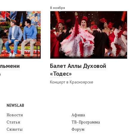
8 ноября
ельмени
Балет Аллы Духовой
«Тодес»
и
Концерт в Красноярске
NEWSLAB
Новости
Афиша
Статьи
ТВ-Программа
Сюжеты
Форум