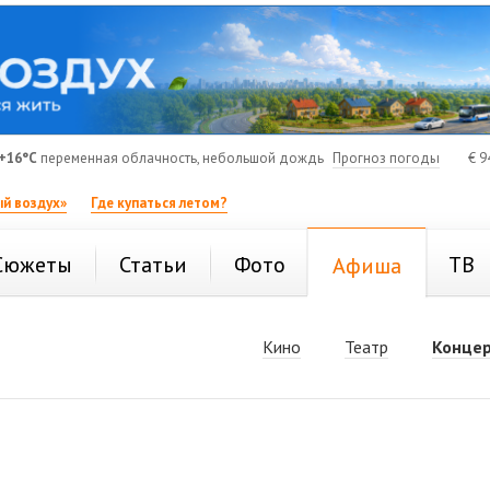
+16°C
переменная облачность, небольшой дождь
Прогноз погоды
€
9
й воздух»
Где купаться летом?
Сюжеты
Статьи
Фото
ТВ
Афиша
Кино
Театр
Конце