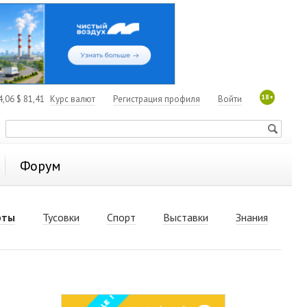
18+
4,06
$
81,41
Курс валют
Регистрация профиля
Войти
Форум
рты
Тусовки
Спорт
Выставки
Знания