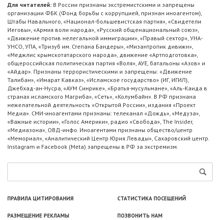
Для читателей:
В России признаны экстремистскими и запрещены
организации ФБК (Фонд борьбы с коррупцией, признан иноагентом),
Штабы Навального, «Национал-большевистская партия», «Свидетели
Иеговы», «Армия воли народа», «Русский общенациональный союз»,
«Движение против нелегальной иммиграции», «Правый сектор», УНА-
УНСО, УПА, «Тризуб им. Степана Бандеры», «Мизантропик дивижн»,
«Меджлис крымскотатарского народа», движение «Артподготовка»,
общероссийская политическая партия «Воля», АУЕ, батальоны «Азов» и
«Айдар». Признаны террористическими и запрещены: «Движение
Талибан», «Имарат Кавказ», «Исламское государство» (ИГ, ИГИЛ),
Джебхад-ан-Нусра, «АУМ Синрике», «Братья-мусульмане», «Аль-Каида в
странах исламского Магриба», «Сеть», «Колумбайн». В РФ признана
нежелательной деятельность «Открытой России», издания «Проект
Медиа». СМИ-иноагентами признаны: телеканал «Дождь», «Медуза»,
«Важные истории», «Голос Америки», радио «Свобода», The Insider,
«Медиазона», ОВД-инфо. Иноагентами признаны общество/центр
«Мемориал», «Аналитический Центр Юрия Левады», Сахаровский центр.
Instagram и Facebook (Metа) запрещены в РФ за экстремизм.
ПРАВИЛА ЦИТИРОВАНИЯ
СТАТИСТИКА ПОСЕЩЕНИЙ
РАЗМЕЩЕНИЕ РЕКЛАМЫ
ПОЗВОНИТЬ НАМ