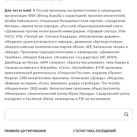
Для читателей:
В России признаны экстремистскими и запрещены
организации ФБК (Фонд борьбы с коррупцией, признан иноагентом),
Штабы Навального, «Национал-большевистская партия», «Свидетели
Иеговы», «Армия воли народа», «Русский общенациональный союз»,
«Движение против нелегальной иммиграции», «Правый сектор», УНА-
УНСО, УПА, «Тризуб им. Степана Бандеры», «Мизантропик дивижн»,
«Меджлис крымскотатарского народа», движение «Артподготовка»,
общероссийская политическая партия «Воля», АУЕ, батальоны «Азов» и
«Айдар». Признаны террористическими и запрещены: «Движение
Талибан», «Имарат Кавказ», «Исламское государство» (ИГ, ИГИЛ),
Джебхад-ан-Нусра, «АУМ Синрике», «Братья-мусульмане», «Аль-Каида в
странах исламского Магриба», «Сеть», «Колумбайн». В РФ признана
нежелательной деятельность «Открытой России», издания «Проект
Медиа». СМИ-иноагентами признаны: телеканал «Дождь», «Медуза»,
«Важные истории», «Голос Америки», радио «Свобода», The Insider,
«Медиазона», ОВД-инфо. Иноагентами признаны общество/центр
«Мемориал», «Аналитический Центр Юрия Левады», Сахаровский центр.
Instagram и Facebook (Metа) запрещены в РФ за экстремизм.
ПРАВИЛА ЦИТИРОВАНИЯ
СТАТИСТИКА ПОСЕЩЕНИЙ