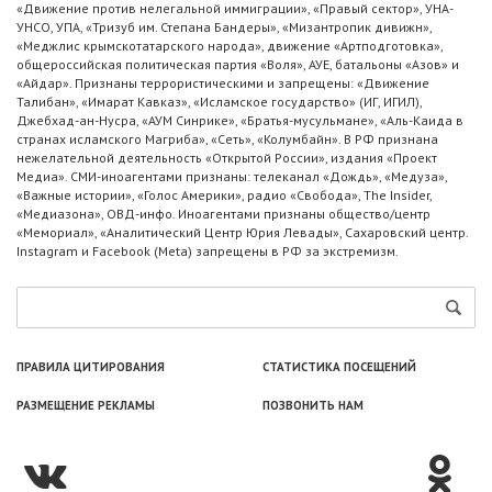
«Движение против нелегальной иммиграции», «Правый сектор», УНА-
УНСО, УПА, «Тризуб им. Степана Бандеры», «Мизантропик дивижн»,
«Меджлис крымскотатарского народа», движение «Артподготовка»,
общероссийская политическая партия «Воля», АУЕ, батальоны «Азов» и
«Айдар». Признаны террористическими и запрещены: «Движение
Талибан», «Имарат Кавказ», «Исламское государство» (ИГ, ИГИЛ),
Джебхад-ан-Нусра, «АУМ Синрике», «Братья-мусульмане», «Аль-Каида в
странах исламского Магриба», «Сеть», «Колумбайн». В РФ признана
нежелательной деятельность «Открытой России», издания «Проект
Медиа». СМИ-иноагентами признаны: телеканал «Дождь», «Медуза»,
«Важные истории», «Голос Америки», радио «Свобода», The Insider,
«Медиазона», ОВД-инфо. Иноагентами признаны общество/центр
«Мемориал», «Аналитический Центр Юрия Левады», Сахаровский центр.
Instagram и Facebook (Metа) запрещены в РФ за экстремизм.
ПРАВИЛА ЦИТИРОВАНИЯ
СТАТИСТИКА ПОСЕЩЕНИЙ
РАЗМЕЩЕНИЕ РЕКЛАМЫ
ПОЗВОНИТЬ НАМ