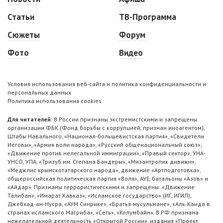
Статьи
ТВ-Программа
Сюжеты
Форум
Фото
Видео
Условия использования веб-сайта и политика конфиденциальности и
персональных данных
Политика использования cookies
Для читателей:
В России признаны экстремистскими и запрещены
организации ФБК (Фонд борьбы с коррупцией, признан иноагентом),
Штабы Навального, «Национал-большевистская партия», «Свидетели
Иеговы», «Армия воли народа», «Русский общенациональный союз»,
«Движение против нелегальной иммиграции», «Правый сектор», УНА-
УНСО, УПА, «Тризуб им. Степана Бандеры», «Мизантропик дивижн»,
«Меджлис крымскотатарского народа», движение «Артподготовка»,
общероссийская политическая партия «Воля», АУЕ, батальоны «Азов» и
«Айдар». Признаны террористическими и запрещены: «Движение
Талибан», «Имарат Кавказ», «Исламское государство» (ИГ, ИГИЛ),
Джебхад-ан-Нусра, «АУМ Синрике», «Братья-мусульмане», «Аль-Каида в
странах исламского Магриба», «Сеть», «Колумбайн». В РФ признана
нежелательной деятельность «Открытой России», издания «Проект