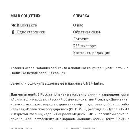
МЫ В СОЦСЕТЯХ
СПРАВКА
ВКонтакте
О нас
Одноклассники
Обратная связь
Логотип
RSS-экспорт
Контакты редакции
Условия использования веб-сайта и политика конфиденциальности и 
Политика использования cookies
Заметили ошибку? Выделите её и нажмите
Ctrl + Enter
.
Для читателей:
В России признаны экстремистскими и запрещены орга
«Армия воли народа», «Русский общенациональный союз», «Движение п
крымскотатарского народа», движение «Артподготовка», общероссийск
Кавказ», «Исламское государство» (ИГ, ИГИЛ), Джебхад-ан-Нусра, «АУМ
«Открытой России», издания «Проект Медиа». СМИ-иноагентами признан
признаны общество/центр «Мемориал», «Аналитический Центр Юрия Лев