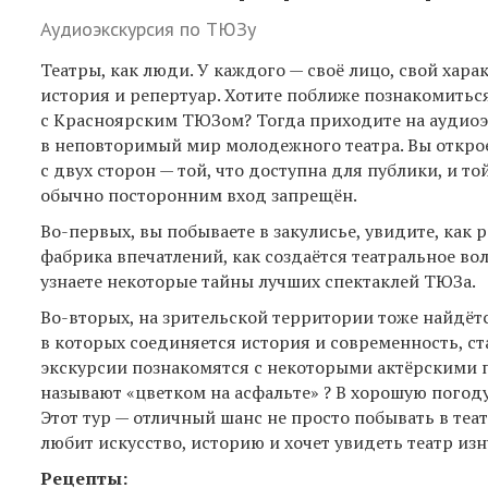
Аудиоэкскурсия по ТЮЗу
Театры, как люди. У каждого — своё лицо, свой харак
история и репертуар. Хотите поближе познакомитьс
с Красноярским ТЮЗом? Тогда приходите на аудио
в неповторимый мир молодежного театра. Вы открое
с двух сторон — той, что доступна для публики, и той
обычно посторонним вход запрещён.
Во-первых, вы побываете в закулисье, увидите, как р
фабрика впечатлений, как создаётся театральное во
узнаете некоторые тайны лучших спектаклей ТЮЗа.
Во-вторых, на зрительской территории тоже найдёт
в которых соединяется история и современность, с
экскурсии познакомятся с некоторыми актёрскими 
называют «цветком на асфальте» ? В хорошую погоду
Этот тур — отличный шанс не просто побывать в театр
любит искусство, историю и хочет увидеть театр изн
Рецепты: