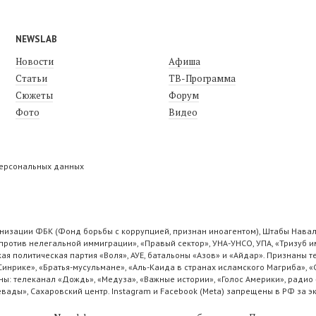
NEWSLAB
Новости
Афиша
Статьи
ТВ-Программа
Сюжеты
Форум
Фото
Видео
персональных данных
низации ФБК (Фонд борьбы с коррупцией, признан иноагентом), Штабы Навал
ротив нелегальной иммиграции», «Правый сектор», УНА-УНСО, УПА, «Тризуб и
ая политическая партия «Воля», АУЕ, батальоны «Азов» и «Айдар». Признаны
 Синрике», «Братья-мусульмане», «Аль-Каида в странах исламского Магриба», 
ы: телеканал «Дождь», «Медуза», «Важные истории», «Голос Америки», радио 
ады», Сахаровский центр. Instagram и Facebook (Metа) запрещены в РФ за э