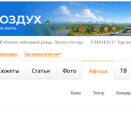
°C
облачно, небольшой дождь
Прогноз погоды
€
94,84
$
82,17
Курс в
й воздух»
Где купаться летом?
Сюжеты
Статьи
Фото
ТВ
Афиша
Кино
Театр
Концер