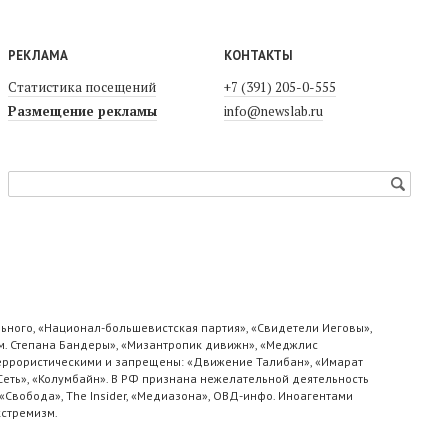
РЕКЛАМА
КОНТАКТЫ
Статистика посещений
+7 (391) 205-0-555
Размещение рекламы
info@newslab.ru
ьного, «Национал-большевистская партия», «Свидетели Иеговы»,
м. Степана Бандеры», «Мизантропик дивижн», «Меджлис
 террористическими и запрещены: «Движение Талибан», «Имарат
«Сеть», «Колумбайн». В РФ признана нежелательной деятельность
«Свобода», The Insider, «Медиазона», ОВД-инфо. Иноагентами
кстремизм.