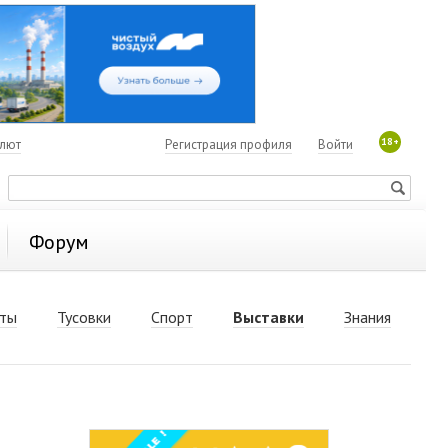
18+
алют
Регистрация профиля
Войти
Форум
ты
Тусовки
Спорт
Выставки
Знания