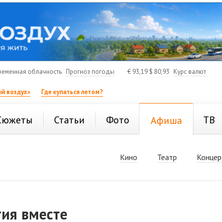
ременная облачность
Прогноз погоды
€
93,19
$
80,93
Курс валют
й воздух»
Где купаться летом?
Сюжеты
Статьи
Фото
ТВ
Афиша
Кино
Театр
Концер
тия вместе