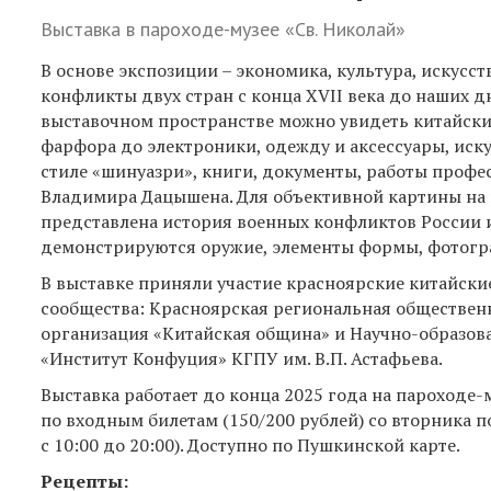
Выставка в пароходе-музее «Св. Николай»
В основе экспозиции – экономика, культура, искусств
конфликты двух стран с конца XVII века до наших дн
выставочном пространстве можно увидеть китайски
фарфора до электроники, одежду и аксессуары, иску
стиле «шинуазри», книги, документы, работы профе
Владимира Дацышена. Для объективной картины на
представлена история военных конфликтов России и
демонстрируются оружие, элементы формы, фотогр
В выставке приняли участие красноярские китайски
сообщества: Красноярская региональная обществен
организация «Китайская община» и Научно-образова
«Институт Конфуция» КГПУ им. В.П. Астафьева.
Выставка работает до конца 2025 года на пароходе-м
по входным билетам (150/200 рублей) со вторника по 
с 10:00 до 20:00). Доступно по Пушкинской карте.
Рецепты: