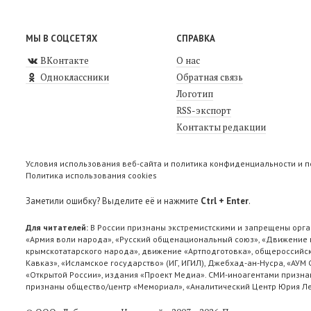
МЫ В СОЦСЕТЯХ
СПРАВКА
ВКонтакте
О нас
Одноклассники
Обратная связь
Логотип
RSS-экспорт
Контакты редакции
Условия использования веб-сайта и политика конфиденциальности и 
Политика использования cookies
Заметили ошибку? Выделите её и нажмите
Ctrl + Enter
.
Для читателей:
В России признаны экстремистскими и запрещены орга
«Армия воли народа», «Русский общенациональный союз», «Движение п
крымскотатарского народа», движение «Артподготовка», общероссийск
Кавказ», «Исламское государство» (ИГ, ИГИЛ), Джебхад-ан-Нусра, «АУМ
«Открытой России», издания «Проект Медиа». СМИ-иноагентами признан
признаны общество/центр «Мемориал», «Аналитический Центр Юрия Лев