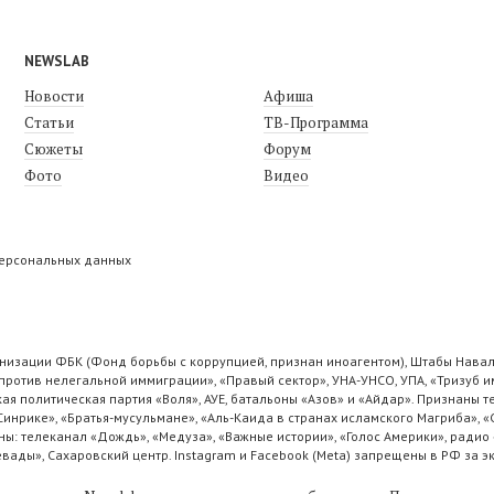
NEWSLAB
Новости
Афиша
Статьи
ТВ-Программа
Сюжеты
Форум
Фото
Видео
персональных данных
низации ФБК (Фонд борьбы с коррупцией, признан иноагентом), Штабы Навал
ротив нелегальной иммиграции», «Правый сектор», УНА-УНСО, УПА, «Тризуб и
ая политическая партия «Воля», АУЕ, батальоны «Азов» и «Айдар». Признаны
 Синрике», «Братья-мусульмане», «Аль-Каида в странах исламского Магриба», 
ы: телеканал «Дождь», «Медуза», «Важные истории», «Голос Америки», радио 
ады», Сахаровский центр. Instagram и Facebook (Metа) запрещены в РФ за э