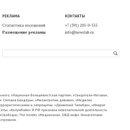
РЕКЛАМА
КОНТАКТЫ
Статистика посещений
+7 (391) 205-0-555
Размещение рекламы
info@newslab.ru
ьного, «Национал-большевистская партия», «Свидетели Иеговы»,
м. Степана Бандеры», «Мизантропик дивижн», «Меджлис
 террористическими и запрещены: «Движение Талибан», «Имарат
«Сеть», «Колумбайн». В РФ признана нежелательной деятельность
«Свобода», The Insider, «Медиазона», ОВД-инфо. Иноагентами
кстремизм.