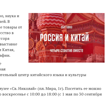
о, наука и
ей. В
е товары от
сство в
ссора
 выставке
 Китая,
афии.
е
ная
тельный центр китайского языка и культуры
узее «Св. Николай» (пл. Мира, 1г). Посетить ее можно
воскресенье с 10:00 до 18:00 (с 1 мая по 30 сентября