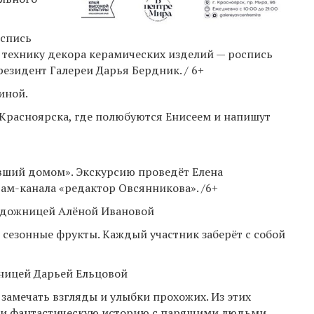
оспись
ю технику декора керамических изделий — роспись
езидент Галереи Дарья Бердник. / 6+
иной.
Красноярска, где полюбуются Енисеем и напишут
авший домом». Экскурсию проведёт Елена
рам-канала «редактор Овсянникова». /6+
 художницей Алёной Ивановой
 сезонные фрукты. Каждый участник заберёт с собой
жницей Дарьей Ельцовой
, замечать взгляды и улыбки прохожих. Из этих
ли фантастическую историю с парящими людьми,