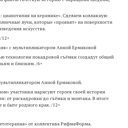
и: цианотипия на керамике». Сделаем коллажную
лнечные лучи, которые «проявят» на поверхности
зведения искусства.
/12+
ация» с мультипликатором Анной Ермаковой
ью технологии покадровой съёмки создадут общий
ьям и близким. /6+
с мультипликатором Анной Ермаковой.
мом» участники нарисуют героев своей истории
ии: от раскадровки до съёмки и монтажа. В итоге
 и быте родного края. /12+
Летотерапия» от коллектива РифмаФорма.