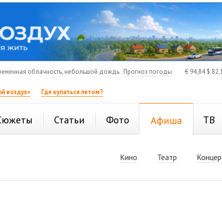
еменная облачность, небольшой дождь
Прогноз погоды
€
94,84
$
82,
й воздух»
Где купаться летом?
Сюжеты
Статьи
Фото
ТВ
Афиша
Кино
Театр
Концер