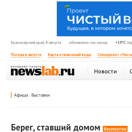
Красноярский край, 8 августа
обновлено: час назад
+19°C
пер
Погода в августе
Карта отключений воды
Спецпроект «Чисты
Новости
/
Афиша
Выставки
Берег, ставший домом
бесплатно