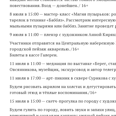
повествования. Вход — донейшен. / 16+
8 июля в 15:00 — мастер-класс «Магия пузырьков: р
тарелок в технике «Бабблз». Рассмотрим интересну
мыльными пузырями или бабблз. Занятие проведет р
9 июля в 11:00 — пленэр с художником Анной Киряк
Участники отправятся на Центральную набережную 
городской пейзаж акварелью. /16+
Билеты в кассе Галереи.
11 июля в 11:00 — медиация по выставке «Берег, ст
Овсянникова, музейщик, экскурсовод и автор телег
11 июля в 17:00 — арт-пикник в сквере Сурикова с
Будем рисовать акрилом на холстах и дегустировать
готовый этюд и тёплые воспоминания./16+
15 июля в 15:00 — скетч-прогулка по городу с худо
Будем гулять по городу, ловить звуки и запахи улиц
впечатлений и создадим картину: уютный пейзаж и