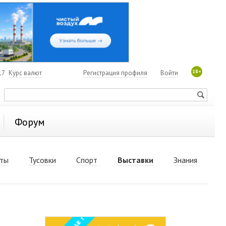
18+
17
Курс валют
Регистрация профиля
Войти
Форум
ты
Тусовки
Спорт
Выставки
Знания