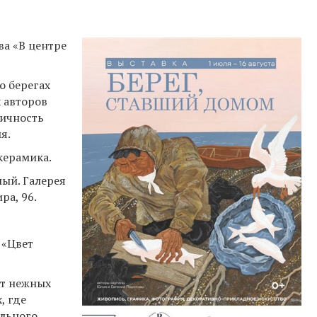
ва «В центре
о берегах
 авторов
личность
я.
керамика.
ный. Галерея
ра, 96.
 «Цвет
от нежных
, где
ального