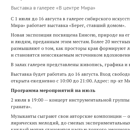
Выставка в галерее «В центре Мира»
С 1 июля до 16 августа в галерее сибирского искусст
Мира» работает выставка «Берег, ставший домом».
Новая экспозиция посвящена Енисею, природе на ег
и людям, преданным этим местам. Более 20 местных
размышляют о том, как просторы края формируют 
и становятся неиссякаемым источником вдохновени
В залах галереи представлены живопись, графика и 
Выставка будет работать до 16 августа. Вход свобод
открыта ежедневно с 10:00 до 21:00. Адрес: пр-кт Ми
Программа мероприятий на июль
2 июля в 19:00 — концерт инструментальной группы
граната».
Музыканты сыграют свои авторские композиции — 
лирических мелодий, до смелых экспериментальных
каждый мотив становится частью тонкого эмоцион