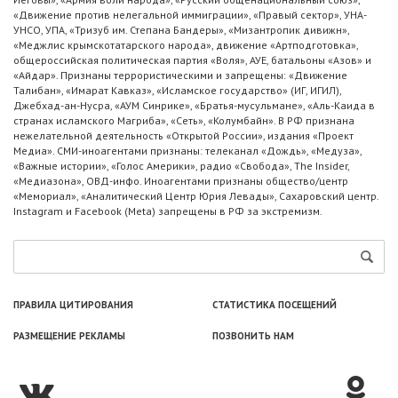
«Движение против нелегальной иммиграции», «Правый сектор», УНА-
УНСО, УПА, «Тризуб им. Степана Бандеры», «Мизантропик дивижн»,
«Меджлис крымскотатарского народа», движение «Артподготовка»,
общероссийская политическая партия «Воля», АУЕ, батальоны «Азов» и
«Айдар». Признаны террористическими и запрещены: «Движение
Талибан», «Имарат Кавказ», «Исламское государство» (ИГ, ИГИЛ),
Джебхад-ан-Нусра, «АУМ Синрике», «Братья-мусульмане», «Аль-Каида в
странах исламского Магриба», «Сеть», «Колумбайн». В РФ признана
нежелательной деятельность «Открытой России», издания «Проект
Медиа». СМИ-иноагентами признаны: телеканал «Дождь», «Медуза»,
«Важные истории», «Голос Америки», радио «Свобода», The Insider,
«Медиазона», ОВД-инфо. Иноагентами признаны общество/центр
«Мемориал», «Аналитический Центр Юрия Левады», Сахаровский центр.
Instagram и Facebook (Metа) запрещены в РФ за экстремизм.
ПРАВИЛА ЦИТИРОВАНИЯ
СТАТИСТИКА ПОСЕЩЕНИЙ
РАЗМЕЩЕНИЕ РЕКЛАМЫ
ПОЗВОНИТЬ НАМ