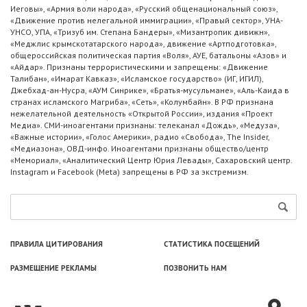
Иеговы», «Армия воли народа», «Русский общенациональный союз»,
«Движение против нелегальной иммиграции», «Правый сектор», УНА-
УНСО, УПА, «Тризуб им. Степана Бандеры», «Мизантропик дивижн»,
«Меджлис крымскотатарского народа», движение «Артподготовка»,
общероссийская политическая партия «Воля», АУЕ, батальоны «Азов» и
«Айдар». Признаны террористическими и запрещены: «Движение
Талибан», «Имарат Кавказ», «Исламское государство» (ИГ, ИГИЛ),
Джебхад-ан-Нусра, «АУМ Синрике», «Братья-мусульмане», «Аль-Каида в
странах исламского Магриба», «Сеть», «Колумбайн». В РФ признана
нежелательной деятельность «Открытой России», издания «Проект
Медиа». СМИ-иноагентами признаны: телеканал «Дождь», «Медуза»,
«Важные истории», «Голос Америки», радио «Свобода», The Insider,
«Медиазона», ОВД-инфо. Иноагентами признаны общество/центр
«Мемориал», «Аналитический Центр Юрия Левады», Сахаровский центр.
Instagram и Facebook (Metа) запрещены в РФ за экстремизм.
ПРАВИЛА ЦИТИРОВАНИЯ
СТАТИСТИКА ПОСЕЩЕНИЙ
РАЗМЕЩЕНИЕ РЕКЛАМЫ
ПОЗВОНИТЬ НАМ