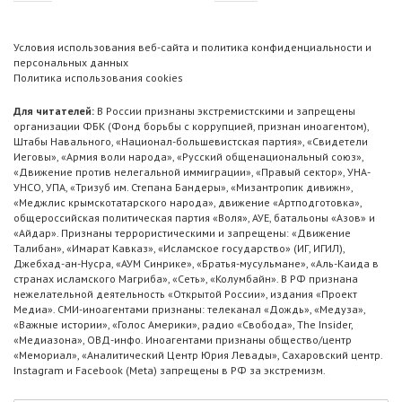
Условия использования веб-сайта и политика конфиденциальности и
персональных данных
Политика использования cookies
Для читателей:
В России признаны экстремистскими и запрещены
организации ФБК (Фонд борьбы с коррупцией, признан иноагентом),
Штабы Навального, «Национал-большевистская партия», «Свидетели
Иеговы», «Армия воли народа», «Русский общенациональный союз»,
«Движение против нелегальной иммиграции», «Правый сектор», УНА-
УНСО, УПА, «Тризуб им. Степана Бандеры», «Мизантропик дивижн»,
«Меджлис крымскотатарского народа», движение «Артподготовка»,
общероссийская политическая партия «Воля», АУЕ, батальоны «Азов» и
«Айдар». Признаны террористическими и запрещены: «Движение
Талибан», «Имарат Кавказ», «Исламское государство» (ИГ, ИГИЛ),
Джебхад-ан-Нусра, «АУМ Синрике», «Братья-мусульмане», «Аль-Каида в
странах исламского Магриба», «Сеть», «Колумбайн». В РФ признана
нежелательной деятельность «Открытой России», издания «Проект
Медиа». СМИ-иноагентами признаны: телеканал «Дождь», «Медуза»,
«Важные истории», «Голос Америки», радио «Свобода», The Insider,
«Медиазона», ОВД-инфо. Иноагентами признаны общество/центр
«Мемориал», «Аналитический Центр Юрия Левады», Сахаровский центр.
Instagram и Facebook (Metа) запрещены в РФ за экстремизм.