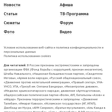
Новости
Афиша
Статьи
ТВ-Программа
Сюжеты
Форум
Фото
Видео
Условия использования веб-сайта и политика конфиденциальности и
персональных данных
Политика использования cookies
Для читателей:
В России признаны экстремистскими и запрещены
организации ФБК (Фонд борьбы с коррупцией, признан иноагентом),
Штабы Навального, «Национал-большевистская партия», «Свидетели
Иеговы», «Армия воли народа», «Русский общенациональный союз»,
«Движение против нелегальной иммиграции», «Правый сектор», УНА-
УНСО, УПА, «Тризуб им. Степана Бандеры», «Мизантропик дивижн»,
«Меджлис крымскотатарского народа», движение «Артподготовка»,
общероссийская политическая партия «Воля», АУЕ, батальоны «Азов» и
«Айдар». Признаны террористическими и запрещены: «Движение
Талибан», «Имарат Кавказ», «Исламское государство» (ИГ, ИГИЛ),
Джебхад-ан-Нусра, «АУМ Синрике», «Братья-мусульмане», «Аль-Каида в
странах исламского Магриба», «Сеть», «Колумбайн». В РФ признана