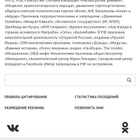
УНСО, УПА, «Тризуб им. Степана Бандеры», «Мизантропик дивижн»,
«Меджлис крымскотатарского народа», движение «Артподготовка»,
общероссийская политическая партия «Воля», АУЕ, батальоны «Азов» и
«Айдар». Признаны террористическими и запрещены: «Движение
Талибан», «Имарат Кавказ», «Исламское государство» (ИГ, ИГИЛ),
Джебхад-ан-Нусра, «АУМ Синрике», «Братья-мусульмане», «Аль-Каида в
странах исламского Магриба», «Сеть», «Колумбайн». В РФ признана
нежелательной деятельность «Открытой России», издания «Проект
Медиа». СМИ-иноагентами признаны: телеканал «Дождь», «Медуза»,
«Важные истории», «Голос Америки», радио «Свобода», The Insider,
«Медиазона», ОВД-инфо. Иноагентами признаны общество/центр
«Мемориал», «Аналитический Центр Юрия Левады», Сахаровский центр.
Instagram и Facebook (Metа) запрещены в РФ за экстремизм.
ПРАВИЛА ЦИТИРОВАНИЯ
СТАТИСТИКА ПОСЕЩЕНИЙ
РАЗМЕЩЕНИЕ РЕКЛАМЫ
ПОЗВОНИТЬ НАМ