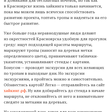
и домиками для бесплатных ночевок, но так как
в Красноярске жизнь хайкинга только начинается,
пока мы можем лишь всячески способствовать
развитию проекта, топтать тропы и надеяться на его
быстрое развитие.
Уже больше года неравнодушные люди делают
из окрестностей Красноярска удобную для прогулок
среду: ищут подходящей красоты маршруты,
маркируют тропы (наносят на деревья метки
определенного цвета), привинчивают таблички-
указатели, устанавливают стенды с картами.
Бонусом — проводят экскурсии для всех желающих
по тропам в выходные дни. Но экскурсии
экскурсиями, а пройтись можно и самостоятельно.
Обзавестись картой? Легко — отправляйтесь на сайт
хайкинг.рф
. Ну или добирайтесь до стенда в начале
маршрута, не отклоняйтесь от него и внимательнее
следите за метками на деревьях.
На сегодняшний день готов для всех начинающих