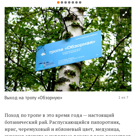
Выход на тропу «Обзорную»
1 из 7
Поход по тропе в это время года — настоящий
ботанический рай. Распускающийся папоротник,
ирис, черемуховый и яблоневый цвет, медуница,
куриная слепота и кудрявые деревья всех диаметров