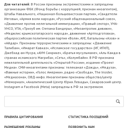
Для читателей:
В России признаны экстремистскими и запрещены
организации ФБК (Фонд борьбы с коррупцией, признан иноагентом),
Штабы Навального, «Национал-большевистская партия», «Свидетели
Иеговы», «Армия воли народа», «Русский общенациональный союз»,
«Движение против нелегальной иммиграции», «Правый сектор», УНА-
УНСО, УПА, «Тризуб им. Степана Бандеры», «Мизантропик дивижн»,
«Меджлис крымскотатарского народа», движение «Артподготовка»,
общероссийская политическая партия «Воля», АУЕ, батальоны «Азов» и
«Айдар». Признаны террористическими и запрещены: «Движение
Талибан», «Имарат Кавказ», «Исламское государство» (ИГ, ИГИЛ),
Джебхад-ан-Нусра, «АУМ Синрике», «Братья-мусульмане», «Аль-Каида в
странах исламского Магриба», «Сеть», «Колумбайн». В РФ признана
нежелательной деятельность «Открытой России», издания «Проект
Медиа». СМИ-иноагентами признаны: телеканал «Дождь», «Медуза»,
«Важные истории», «Голос Америки», радио «Свобода», The Insider,
«Медиазона», ОВД-инфо. Иноагентами признаны общество/центр
«Мемориал», «Аналитический Центр Юрия Левады», Сахаровский центр.
Instagram и Facebook (Metа) запрещены в РФ за экстремизм.
ПРАВИЛА ЦИТИРОВАНИЯ
СТАТИСТИКА ПОСЕЩЕНИЙ
РАЗМЕЩЕНИЕ РЕКЛАМЫ
ПОЗВОНИТЬ НАМ