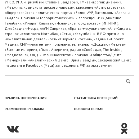
УНСО, УПА, «Тризуб им. Степана Бандеры», «Мизантропик дивижн»,
«Меджлис крымскотатарского народа», движение «Артподготовка»,
общероссийская политическая партия «Воля», АУЕ, батальоны «Азов» и
«Айдар». Признаны террористическими и запрещены: «Движение
Талибан», «Имарат Кавказ», «Исламское государство» (ИГ, ИГИЛ),
Джебхад-ан-Нусра, «АУМ Синрике», «Братья-мусульмане», «Аль-Каида в
странах исламского Магриба», «Сеть», «Колумбайн». В РФ признана
нежелательной деятельность «Открытой России», издания «Проект
Медиа». СМИ-иноагентами признаны: телеканал «Дождь», «Медуза»,
«Важные истории», «Голос Америки», радио «Свобода», The Insider,
«Медиазона», ОВД-инфо. Иноагентами признаны общество/центр
«Мемориал», «Аналитический Центр Юрия Левады», Сахаровский центр.
Instagram и Facebook (Metа) запрещены в РФ за экстремизм.
ПРАВИЛА ЦИТИРОВАНИЯ
СТАТИСТИКА ПОСЕЩЕНИЙ
РАЗМЕЩЕНИЕ РЕКЛАМЫ
ПОЗВОНИТЬ НАМ