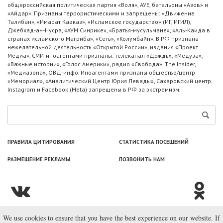
общероссийская политическая партия «Воля», АУЕ, батальоны «Азов» и
«Айдар». Признаны террористическими и запрещены: «Движение
Талибан», «Имарат Кавказ», «Исламское государство» (ИГ, ИГИЛ),
Джебхад-ан-Нусра, «АУМ Синрике», «Братья-мусульмане», «Аль-Каида в
странах исламского Магриба», «Сеть», «Колумбайн». В РФ признана
нежелательной деятельность «Открытой России», издания «Проект
Медиа». СМИ-иноагентами признаны: телеканал «Дождь», «Медуза»,
«Важные истории», «Голос Америки», радио «Свобода», The Insider,
«Медиазона», ОВД-инфо. Иноагентами признаны общество/центр
«Мемориал», «Аналитический Центр Юрия Левады», Сахаровский центр.
Instagram и Facebook (Metа) запрещены в РФ за экстремизм.
ПРАВИЛА ЦИТИРОВАНИЯ
СТАТИСТИКА ПОСЕЩЕНИЙ
РАЗМЕЩЕНИЕ РЕКЛАМЫ
ПОЗВОНИТЬ НАМ
We use cookies to ensure that you have the best experience on our website. If
© ООО «Лаборатория Новоcтей», 2003—2026.