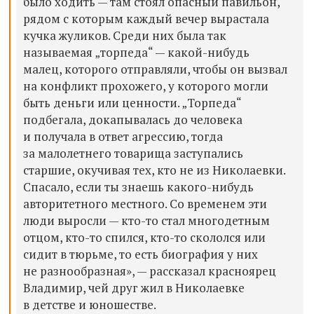
было ходить — там стоял опасный павильон,
рядом с которым каждый вечер вырастала
кучка жуликов. Среди них была так
называемая „торпеда“ — какой-нибудь
малец, которого отправляли, чтобы он вызвал
на конфликт прохожего, у которого могли
быть деньги или ценности. „Торпеда“
подбегала, докапывалась до человека
и получала в ответ агрессию, тогда
за малолетнего товарища заступались
старшие, окучивая тех, кто не из Николаевки.
Спасало, если ты знаешь какого-нибудь
авторитетного местного. Со временем эти
люди выросли — кто-то стал многодетным
отцом, кто-то спился, кто-то скололся или
сидит в тюрьме, то есть биография у них
не разнообразная», — рассказал красноярец
Владимир, чей друг жил в Николаевке
в детстве и юношестве.