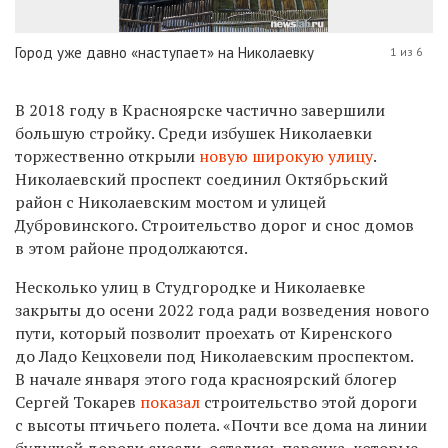
Город уже давно «наступает» на Николаевку
1 из 6
В 2018 году в Красноярске частично завершили
большую стройку. Среди избушек Николаевки
торжественно открыли
новую широкую улицу
.
Николаевский проспект соединил Октябрьский
район с Николаевским мостом и улицей
Дубровинского. Строительство дорог и снос домов
в этом районе продолжаются.
Несколько улиц в Студгородке и Николаевке
закрыты до осени 2022 года ради возведения нового
пути, который позволит проехать от Киренского
до Ладо Кецховели под Николаевским проспектом.
В начале января этого года красноярский блогер
Сергей Токарев
показал
строительство этой дороги
с высоты птичьего полета. «Почти все дома на линии
будущей дороги снесли, остались парочка, которые